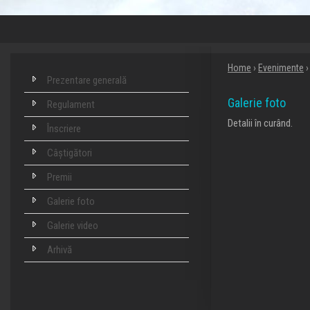
Home
›
Evenimente
Prezentare generală
Galerie foto
Regulament
Detalii în curând.
Înscriere
Câștigători
Premii
Galerie foto
Galerie video
Arhivă