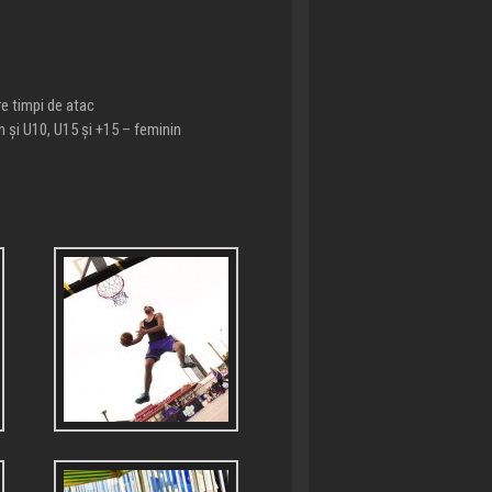
e timpi de atac
n și U10, U15 și +15 – feminin