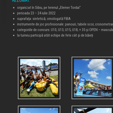
REZUMAT:
organizat în Sibiu, pe terenul „Elemer Tordai”
perioada 23 – 24 iulie 2022
suprafața: sintetică, omologată FIBA
instrumente de joc profesionale: panouri, tabele scor, cronometrar
categoriile de concurs: U10, U13, U15, U18, + 35 și OPEN – masculi
la turneu participă atât echipe de fete cât și de băieți