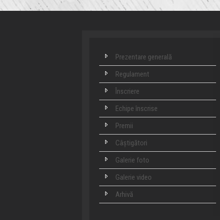
Prezentare generală
Regulament
Înscriere
Echipe înscrise
Premii
Câștigători
Galerie foto
Galerie video
Arhivă