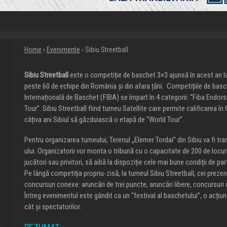
Home
›
Evenimente
› Sibiu Streetball
Sibiu Streetball
este o competiție de baschet 3×3 ajunsă în acest an la 
peste 60 de echipe din România și din afara țării. Competițiile de ba
Internațională de Baschet (FIBA) se împart în 4 categorii: “Fiba Endorse
Tour”. Sibiu Streetball fiind turneu Satellite care permite calificarea în
câțiva ani Sibiul să găzduiască o etapă de “World Tour”.
Pentru organizarea turneului, Terenul „Elemer Tordai” din Sibiu va fi tr
ului. Organizatorii vor monta o tribună cu o capacitate de 200 de locuri,
jucători sau privitori, să aibă la dispoziție cele mai bune condiții de par
Pe lângă competiţia propriu-zisă, la turneul Sibiu Streetball, cei prezenți
concursuri conexe: aruncări de trei puncte, aruncări libere, concursur
Întreg evenimentul este gândit ca un “festival al baschetului”, o acțiu
cât și spectatorilor.