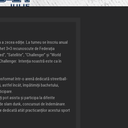
a zecea ediție. La turneu se înscriu anual
schet 3×3 recunoscute de Federația
d”, “Satellite”, “Challenger” și “World
 Challenger. Intenția noastră este ca în
ansformat într-o arenă dedicată streetball-
 astfel încât, împătimiții bachetului,
ticipare.
 pot asista și participa la diferite
i de slam dunk, concursuri de îndemânare.
ne dedicată atât practicanților acestui sport