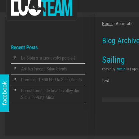
Home
› Activitate
Blog Archiv
Recent Posts
Sailing
La Sibiu s-a jucat volei pe plajă
Astăzi începe Sibiu Sands
Posted by
admin
in | April
Premii de 1.800 EUR la Sibiu Sands
test
Primul turneu de beach volley din
Sibiu. În Piața Mică