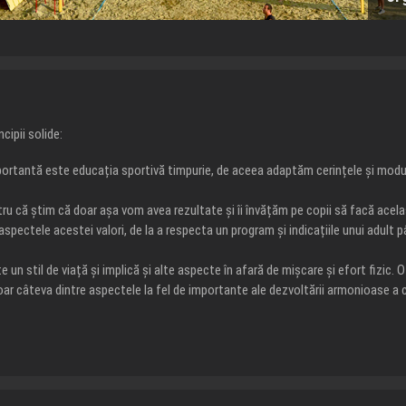
cipii solide:
portantă este educația sportivă timpurie, de aceea adaptăm cerințele și modul 
ru că știm că doar așa vom avea rezultate și îi învățăm pe copii să facă acelaș
 aspectele acestei valori, de la a respecta un program și indicațiile unui adult p
te un stil de viață și implică și alte aspecte în afară de mișcare și efort fizic.
doar câteva dintre aspectele la fel de importante ale dezvoltării armonioase a c