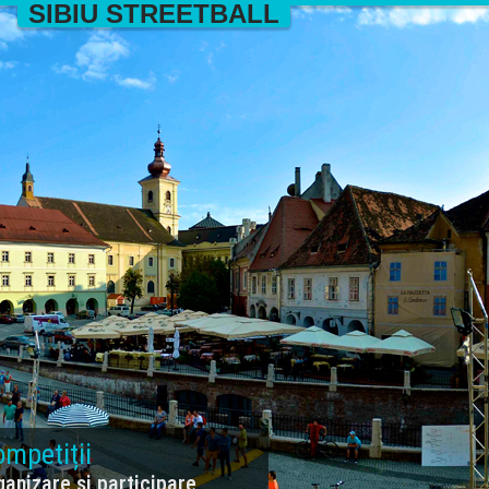
SIBIU STREETBALL
mpetiții
ganizare și participare