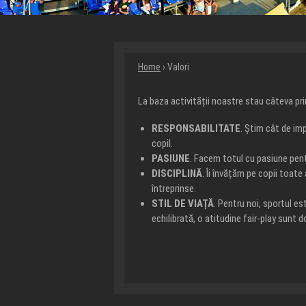
Home
› Valori
La baza activității noastre stau câteva prin
RESPONSABILITATE
. Știm cât de im
copil.
PASIUNE
. Facem totul cu pasiune pent
DISCIPLINĂ
. Îi învățăm pe copii toate
întreprinse.
STIL DE VIAȚĂ
. Pentru noi, sportul es
echilibrată, o atitudine fair-play sunt 