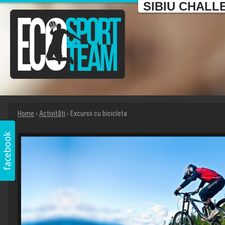
SIBIU CHALL
Home
›
Activități
› Excursii cu bicicleta