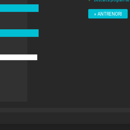
Descarcă program det
» ANTRENORI