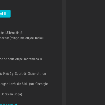
ALII
 de 1,5 h/ședință
ecesar (minge, maiou joc, maiou
loc de două ori pe săptămână în
 Fizică și Sport din Sibiu (str. Ion
orghe Lazăr din Sibiu (str. Gheorghe
r. Octavian Goga)