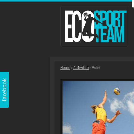
Home
›
Activități
› Volei