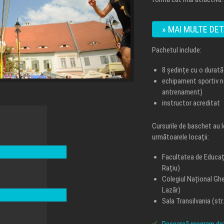
» MAI MULTE DET
Pachetul include:
8 ședințe cu o durată
echipament sportiv n
antrenament)
instructor acreditat
Cursurile de baschet au 
următoarele locații:
Facultatea de Educație
Rațiu)
Colegiul Național Ghe
Lazăr)
Sala Transilvania (st