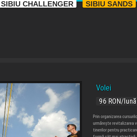
SIBIU CHALLENGER
SIBIU SANDS
Volei
96 RON/lună
Prin organizarea cursuril
urmărește revitalizarea v
tinerilor pentru practica
formă cât mai atractivă.