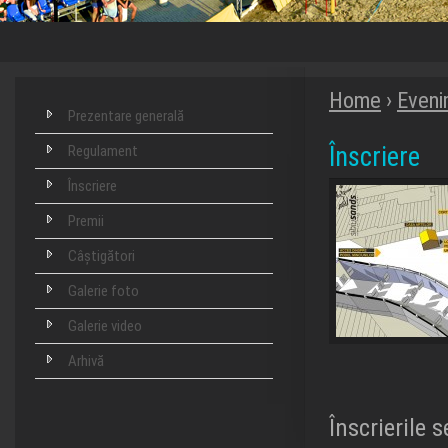
Home
›
Eveni
Prezentare generală
Înscriere
Regulament
Înscriere
Premii
Câștigători
Galerie foto
Galerie video
Arhivă
Înscrierile 