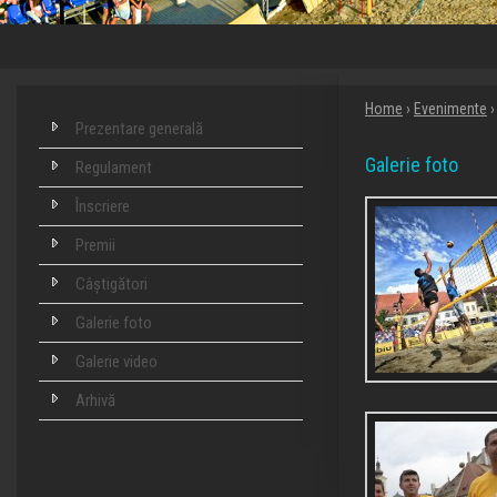
Home
›
Evenimente
Prezentare generală
Galerie foto
Regulament
Înscriere
Premii
Câștigători
Galerie foto
Galerie video
Arhivă