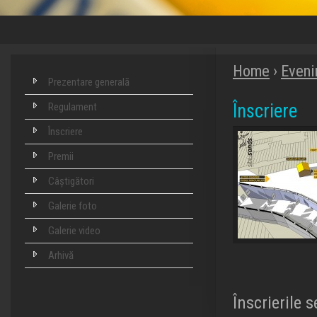
Home
›
Even
Prezentare generală
Înscriere
Regulament
Înscriere
Premii
Câștigători
Galerie foto
Galerie video
Arhivă
Înscrierile 