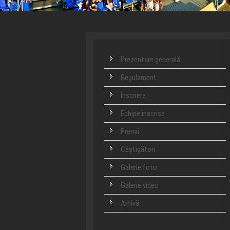
Prezentare generală
Regulament
Înscriere
Echipe înscrise
Premii
Câștigători
Galerie foto
Galerie video
Arhivă