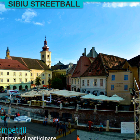
SIBIU STREETBALL
mpetiții
ganizare și participare