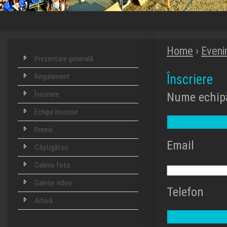
Home
›
Eveni
Prezentare generală
Înscriere
Regulament
Înscriere
Nume echip
Echipe înscrise
Premii
Email
Câștigători
Galerie foto
Galerie video
Telefon
Arhivă