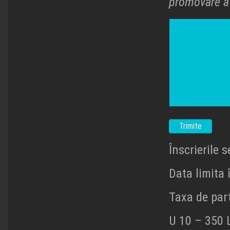
promovare a
Înscrierile s
Alternative:
Data limita 
Taxa de part
U 10 – 350 