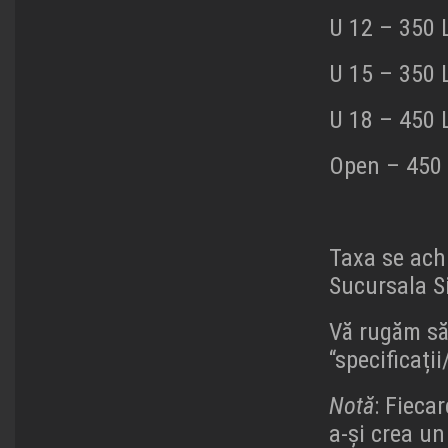
U 12 – 350 
U 15 – 350 
U 18 – 450 
Open – 450 
Taxa se achi
Sucursala S
Vă rugăm să 
“specificați
Notă
: Fieca
a-și crea un